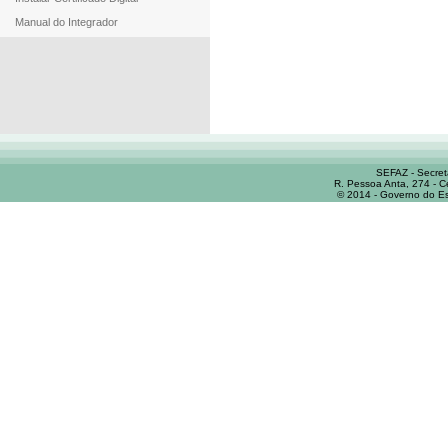
Manual do Integrador
SEFAZ - Secret
R. Pessoa Anta, 274 - C
© 2014 - Governo do Es