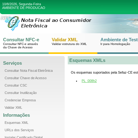
10/8/2026, Segunda-Feira
AMBIENTE DE PRODUCAO
Consultar NFC-e
Validar XML
Ambiente de Test
Consultar NFC-e através
Validar estrutura do XML
Ir para Homologação
da Chave de Acesso
Esquemas XMLs
Serviços
Consultar Nota Fiscal Eletrônica
Os esquemas suportados pela Sefaz-CE estã
Consultar Chave de Acesso
PL_008h2
Consultar CSC
Consultar Inutilização
Credenciar Empresa
Validar XML
Informações
Esquemas XML
URLs dos Serviços
Instalar Certificado Digital